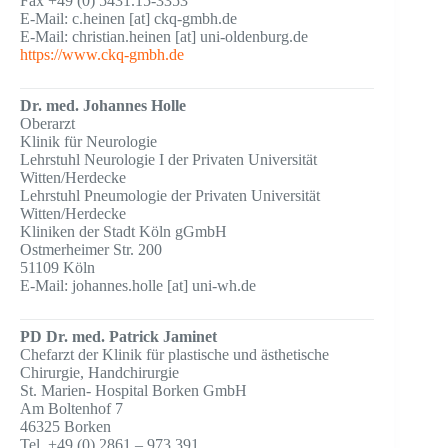
Fax +49 (0) 5431.15-3353
E-Mail: c.heinen [at] ckq-gmbh.de
E-Mail: christian.heinen [at] uni-oldenburg.de
https://www.ckq-gmbh.de
Dr. med. Johannes Holle
Oberarzt
Klinik für Neurologie
Lehrstuhl Neurologie I der Privaten Universität
Witten/Herdecke
Lehrstuhl Pneumologie der Privaten Universität
Witten/Herdecke
Kliniken der Stadt Köln gGmbH
Ostmerheimer Str. 200
51109 Köln
E-Mail: johannes.holle [at] uni-wh.de
PD Dr. med. Patrick Jaminet
Chefarzt der Klinik für plastische und ästhetische
Chirurgie, Handchirurgie
St. Marien- Hospital Borken GmbH
Am Boltenhof 7
46325 Borken
Tel. +49 (0) 2861 – 973 391