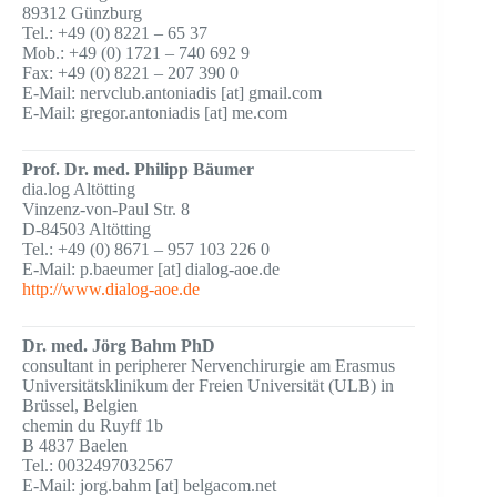
89312 Günzburg
Tel.: +49 (0) 8221 – 65 37
Mob.: +49 (0) 1721 – 740 692 9
Fax: +49 (0) 8221 – 207 390 0
E-Mail: nervclub.antoniadis [at] gmail.com
E-Mail: gregor.antoniadis [at] me.com
Prof. Dr. med. Philipp Bäumer
dia.log Altötting
Vinzenz-von-Paul Str. 8
D-84503 Altötting
Tel.: +49 (0) 8671 – 957 103 226 0
E-Mail: p.baeumer [at] dialog-aoe.de
http://www.dialog-aoe.de
Dr. med. Jörg Bahm PhD
consultant in peripherer Nervenchirurgie am Erasmus
Universitätsklinikum der Freien Universität (ULB) in
Brüssel, Belgien
chemin du Ruyff 1b
B 4837 Baelen
Tel.: 0032497032567
E-Mail: jorg.bahm [at] belgacom.net