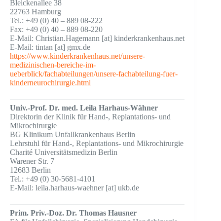
Bleickenallee 38
22763 Hamburg
Tel.: +49 (0) 40 – 889 08-222
Fax: +49 (0) 40 – 889 08-220
E-Mail: Christian.Hagemann [at] kinderkrankenhaus.net
E-Mail: tintan [at] gmx.de
https://www.kinderkrankenhaus.net/unsere-
medizinischen-bereiche-im-
ueberblick/fachabteilungen/unsere-fachabteilung-fuer-
kinderneurochirurgie.html
Univ.-Prof. Dr. med. Leila Harhaus-Wähner
Direktorin der Klinik für Hand-, Replantations- und
Mikrochirurgie
BG Klinikum Unfallkrankenhaus Berlin
Lehrstuhl für Hand-, Replantations- und Mikrochirurgie
Charité Universitätsmedizin Berlin
Warener Str. 7
12683 Berlin
Tel.: +49 (0) 30-5681-4101
E-Mail: leila.harhaus-waehner [at] ukb.de
Prim. Priv.-Doz. Dr. Thomas Hausner