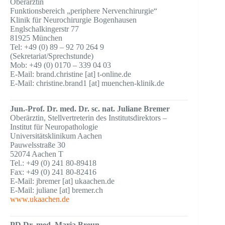
Oberärztin
Funktionsbereich „periphere Nervenchirurgie“
Klinik für Neurochirurgie Bogenhausen
Englschalkingerstr 77
81925 München
Tel: +49 (0) 89 – 92 70 264 9
(Sekretariat/Sprechstunde)
Mob: +49 (0) 0170 – 339 04 03
E-Mail: brand.christine [at] t-online.de
E-Mail: christine.brand1 [at] muenchen-klinik.de
Jun.-Prof. Dr. med. Dr. sc. nat. Juliane Bremer
Oberärztin, Stellvertreterin des Institutsdirektors –
Institut für Neuropathologie
Universitätsklinikum Aachen
Pauwelsstraße 30
52074 Aachen T
Tel.: +49 (0) 241 80-89418
Fax: +49 (0) 241 80-82416
E-Mail: jbremer [at] ukaachen.de
E-Mail: juliane [at] bremer.ch
www.ukaachen.de
PD Dr. med. Maria Breun