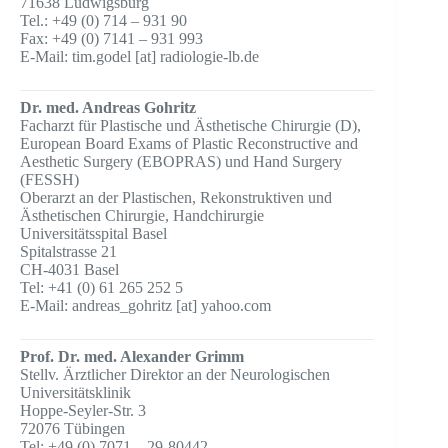
71638 Ludwigsburg
Tel.: +49 (0) 714 – 931 90
Fax: +49 (0) 7141 – 931 993
E-Mail: tim.godel [at] radiologie-lb.de
Dr. med. Andreas Gohritz
Facharzt für Plastische und Ästhetische Chirurgie (D),
European Board Exams of Plastic Reconstructive and
Aesthetic Surgery (EBOPRAS) und Hand Surgery
(FESSH)
Oberarzt an der Plastischen, Rekonstruktiven und
Ästhetischen Chirurgie, Handchirurgie
Universitätsspital Basel
Spitalstrasse 21
CH-4031 Basel
Tel: +41 (0) 61 265 252 5
E-Mail: andreas_gohritz [at] yahoo.com
Prof. Dr. med. Alexander Grimm
Stellv. Ärztlicher Direktor an der Neurologischen
Universitätsklinik
Hoppe-Seyler-Str. 3
72076 Tübingen
Tel: +49 (0) 7071 – 29-80442