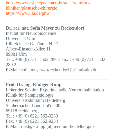
https://www.csj.de/patienten-besucher/unsere-
kliniken/plastische-chirurgie
https://www.ukr.de/phw
Dr. rer. nat. Sofia Meyer zu Reckendorf
Institut für Neurobiochemie
Universität Ulm
Life Science Gebäude, N 27
Albert-Einstein-Allee 11
89081 Ulm
Tel.: +49 (0) 731 – 502 289 7 Fax-: +49 (0) 731 – 502
289 2
E-Mail: sofia.meyer-zu-reckendorf [at] uni-ulm.de
Prof. Dr. ing. Rüdiger Rupp
Leiter der Sektion Experimentelle Neurorehabilitation
Klinik für Paraplegiologie
Universitätsklinikum Heidelberg
Schlierbacher Landstraße 200 a
69118 Heidelberg
Tel.: +49 (0) 6221 562-9230
Fax. +49 (0) 6221 562-9234
E-Mail: ruediger.rupp [at] med.uni-heidelberg.de