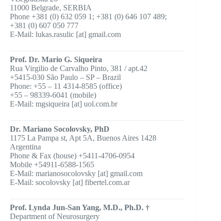
11000 Belgrade, SERBIA
Phone +381 (0) 632 059 1; +381 (0) 646 107 489;
+381 (0) 607 050 777
E-Mail: lukas.rasulic [at] gmail.com
Prof. Dr. Mario G. Siqueira
Rua Virgilio de Carvalho Pinto, 381 / apt.42
+5415-030 São Paulo – SP – Brazil
Phone: +55 – 11 4314-8585 (office)
+55 – 98339-6041 (mobile)
E-Mail: mgsiqueira [at] uol.com.br
Dr. Mariano Socolovsky, PhD
1175 La Pampa st, Apt 5A, Buenos Aires 1428
Argentina
Phone & Fax (house) +5411-4706-0954
Mobile +54911-6588-1565
E-Mail: marianosocolovsky [at] gmail.com
E-Mail: socolovsky [at] fibertel.com.ar
Prof. Lynda Jun-San Yang, M.D., Ph.D. †
Department of Neurosurgery