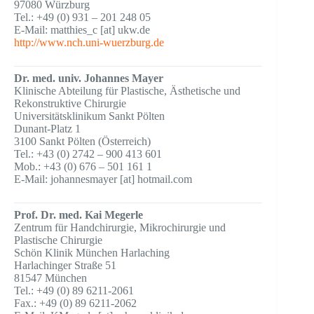
97080 Würzburg
Tel.: +49 (0) 931 – 201 248 05
E-Mail: matthies_c [at] ukw.de
http://www.nch.uni-wuerzburg.de
Dr. med. univ. Johannes Mayer
Klinische Abteilung für Plastische, Ästhetische und
Rekonstruktive Chirurgie
Universitätsklinikum Sankt Pölten
Dunant-Platz 1
3100 Sankt Pölten (Österreich)
Tel.: +43 (0) 2742 – 900 413 601
Mob.: +43 (0) 676 – 501 161 1
E-Mail: johannesmayer [at] hotmail.com
Prof. Dr. med. Kai Megerle
Zentrum für Handchirurgie, Mikrochirurgie und
Plastische Chirurgie
Schön Klinik München Harlaching
Harlachinger Straße 51
81547 München
Tel.: +49 (0) 89 6211-2061
Fax.: +49 (0) 89 6211-2062