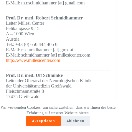
E-Mail: m.r.schmidhammer [at] gmail.com
Prof. Dr. med. Robert Schmidhammer
Leiter Millesi Center
Pelikangasse 9-15
A – 1090 Wien
Austria
Tel.: +43 (0) 650 444 405 0
E-Mail: r.schmidhammer [at] gmx.at
E-Mail: schmidhammer [at] millesicenter.com
http://www.millesicenter.com
Prof. Dr. med. Ulf Schminke
Leitender Oberarzt der Neurologischen Klinik
der Universitätsmedizin Greifswald
Fleischmannstraße 8
17475 Greifswald
Tel.: +49 (0) 3834 – 866 819
Fax.: +49 (0) 3834 – 866 875
Wir verwenden Cookies, um sicherzustellen, dass wir Ihnen die beste
E-Mail: Ulf.Schminke [at] med.uni-greifswald.de
Erfahrung auf unserer Website bieten.
Akzeptieren
Ablehnen
PD Dr. med. Christoph Scholz