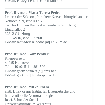
E-Mail: KMegerle [at] schoen-klinik.de
Prof. Dr. med. Maria-Teresa Pedro
Leiterin der Sektion „Periphere Nervenchirurgie“ an der
Neurochirurgische Klinik
der Uni Ulm am Bezirkskrankenhaus Günzburg
Lindenallee 2
89312 Günzburg
Tel: +49 (0) 8221 – 9600
E-Mail: maria-teresa.pedro [at] uni-ulm.de
Prof. Dr. med. Götz Penkert
Kneippweg 1
30459 Hannover
Tel.: +49 (0) 511 – 881 503
E-Mail: goetz.penkert [at] gmx.net
E-Mail: goetz [at] familie-penkert.de
Prof. Dr. med. Mirko Pham
ärztl. Direktor am Institut für Diagnostische und
Interventionelle Neuroradiologie
Josef-Schneider Str. 11
Universitätsklinikum Würzburg