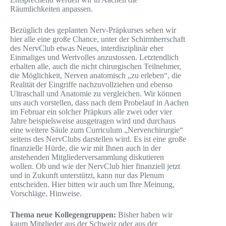
Räumlichkeiten anpassen.
Bezüglich des geplanten Nerv-Präpkurses sehen wir
hier alle eine große Chance, unter der Schirmherrschaft
des NervClub etwas Neues, interdisziplinär eher
Einmaliges und Wertvolles anzustossen. Letztendlich
erhalten alle, auch die nicht chirurgischen Teilnehmer,
die Möglichkeit, Nerven anatomisch „zu erleben“, die
Realität der Eingriffe nachzuvollziehen und ebenso
Ultraschall und Anatomie zu vergleichen. Wir können
uns auch vorstellen, dass nach dem Probelauf in Aachen
im Februar ein solcher Präpkurs alle zwei oder vier
Jahre beispielsweise ausgetragen wird und durchaus
eine weitere Säule zum Curriculum „Nervenchirurgie“
seitens des NervClubs darstellen wird. Es ist eine große
finanzielle Hürde, die wir mit Ihnen auch in der
anstehenden Mitgliederversammlung diskutieren
wollen. Ob und wie der NervClub hier finanziell jetzt
und in Zukunft unterstützt, kann nur das Plenum
entscheiden. Hier bitten wir auch um Ihre Meinung,
Vorschläge, Hinweise.
Thema neue Kollegengruppen:
Bisher haben wir
kaum Mitglieder aus der Schweiz oder aus der