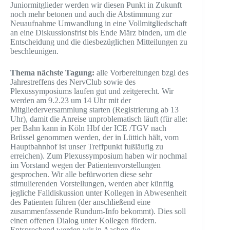
Juniormitglieder werden wir diesen Punkt in Zukunft
noch mehr betonen und auch die Abstimmung zur
Neuaufnahme Umwandlung in eine Vollmitgliedschaft
an eine Diskussionsfrist bis Ende März binden, um die
Entscheidung und die diesbezüglichen Mitteilungen zu
beschleunigen.
Thema nächste Tagung:
alle Vorbereitungen bzgl des
Jahrestreffens des NervClub sowie des
Plexussymposiums laufen gut und zeitgerecht. Wir
werden am 9.2.23 um 14 Uhr mit der
Mitgliederversammlung starten (Registrierung ab 13
Uhr), damit die Anreise unproblematisch läuft (für alle:
per Bahn kann in Köln Hbf der ICE /TGV nach
Brüssel genommen werden, der in Lüttich hält, vom
Hauptbahnhof ist unser Treffpunkt fußläufig zu
erreichen). Zum Plexussymposium haben wir nochmal
im Vorstand wegen der Patientenvorstellungen
gesprochen. Wir alle befürworten diese sehr
stimulierenden Vorstellungen, werden aber künftig
jegliche Falldiskussion unter Kollegen in Abwesenheit
des Patienten führen (der anschließend eine
zusammenfassende Rundum-Info bekommt). Dies soll
einen offenen Dialog unter Kollegen fördern.
Entsprechend werden wir in Aachen die