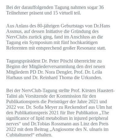
Bei der darauffolgenden Tagung nahmen sogar 36
Teilnehmer präsent und 15 virtuell teil.
Aus Anlass des 80-jährigen Geburtstags von Dr.Hans
Assmus, auf dessen Initiative die Gründung des
NervClubs zurück ging, fand im Anschluss an die
Tagung ein Symposium mit fünf hochkarätigen
Referenten mit entsprechend großer Resonanz statt.
Tagungspräsident Dr. Peter Pöschl überreichte zu
Beginn der Mitgliederversammlung den drei neuen
Mitgliedern PD Dr. Nora Dengler, Prof. Dr. Leila
Harhaus und Dr. Reinhard Thoma die Urkunden.
Bei der NervClub-Tagung stellte Prof. Kirsten Haastert-
Talini als Vorsitzende der Kommission für den
Publikationspreis die Preisträger der Jahre 2021 und
2022 vor. Dr. Sofia Meyer zu Reckendorf aus Ulm hat
den Publikationspreis 2021 für Ihre Publikation „The
significance of lipid metabolism in injured peripheral
nerves“ und Dr.Tobias Rossmann aus Linz den Preis
2022 mit dem Beitrag „Angiosome des N. ulnaris im
Cubitaltunnel“ erhalten.